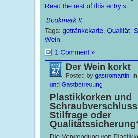
Read the rest of this entry »
Bookmark It
Tags:
getränkekarte
,
Qualität
,
S
Wein
1 Comment »
Der Wein korkt
Mai
27
Posted by
gastromartini
i
2010
und Gastbetreuung
Plastikkorken und
Schraubverschluss
Stilfrage oder
Qualitätssicherung
Die Verwendung von Plastikk