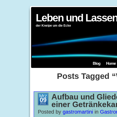
Leben und Lassen
der Kneipe um die Ecke
Blog
Home
Posts Tagged 
Aufbau und Glie
Mrz
09
einer Getränkeka
2011
Posted by
gastromartini
in
Gastro