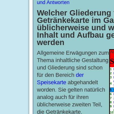
und Antworten
Welcher Gliederung f
Getränkekarte im G
üblicherweise und 
Inhalt und Aufbau ge
werden
Allgemeine Erwägungen zum
Ar
Thema inhaltliche Gestaltung
S
und Gliederung sind schon
1
2
für den Bereich
der
3
Speisekarte
abgehandelt
4
worden. Sie gelten natürlich
5
6
analog auch für ihren
7
8
üblicherweise zweiten Teil,
9
die Getränkekarte.
10