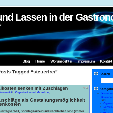
und Lassen in der Gastron
e
Blog
Home
Worum geht´s
Impressum
Kontakt
osts Tagged “steuerfrei”
Search
lkosten senken mit Zuschlägen
Kategori
tromartini
in
Organisation und Verwaltung
Gastronomi
Gastronom
Zuschläge als Gestaltungsmöglichkeit
(30)
enkosten
Organis
Service
(5)
iertagsarbeit, Sonntagsarbeit und Nachtarbeit sind (immer