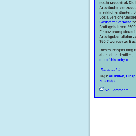
noch) steuerfrei. Di
Arbeitnehmern zugut
merklich entlasten.
St
Sozialversicherungspf
Gaststättenverband
zw
Bruttogehalt von 2500
Einbeziehung steuerfr
Arbeitgeber alleine 
850 € weniger zu Buc
Dieses Beispiel mag ni
aber schon deutlich, d
rest of this entry »
Bookmark It
Tags:
Aushilfen
,
Einsp
Zuschläge
No Comments »