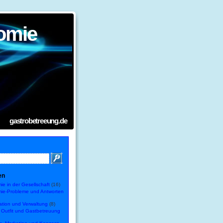
omie
gastrobetreeung.de
en
e in der Gesellschaft
(16)
ie-Probleme und Antworten
ation und Verwaltung
(8)
, Outfit und Gastbetreuung