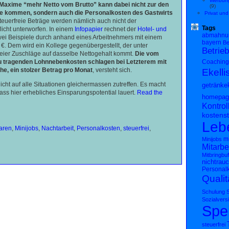
Werbung
e Maxime “mehr Netto vom Brutto” kann dabei nicht zur den
(9)
e kommen, sondern auch die Personalkosten des Gastwirts
Privat und
euerfreie Beträge werden nämlich auch nicht der
Tags
licht unterworfen. In einem
Infopapier
rechnet der
Hotel- und
abmahnu
ei Beispiele durch anhand eines Arbeitnehmers mit einem
bayern
Be
 €. Dem wird ein Kollege gegenübergestellt, der unter
Betrieb
eier Zuschläge auf dasselbe Nettogehalt kommt.
Die vom
zu tragenden Lohnnebenkosten schlagen bei Letzterem mit
Coaching
he, ein stolzer Betrag pro Monat
, versteht sich.
Ekelli
cht auf alle Situationen gleichermassen zutreffen. Es macht
getränke
ass hier erhebliches Einsparungspotential lauert.
Read the
homepag
Kontrol
kostenst
Leb
aren
,
Minijobs
,
Nachtarbeit
,
Personalkosten
,
steuerfrei
,
mi
Minijobs
Mitarbe
Mitbringbuf
nichtrau
Personal
Qualit
Schulung
S
Sozialvers
Spe
steuerfrei