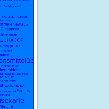
, Marketing und Konzept
 im Betrieb feiern
(2)
ng
Aushilfen
Autorität
triebsfeier
sfrieden
Buffet
Chef
Einsparen
ste
finanzamt
HACCP
karte
Hygiene
e
le
Korken
ruktur
ensmittelüberwachung
schkalkulation
iterprobleme
fet
Mobbing
Nachtarbeit
cherschutz
kosten
Polizei
ät
raucherkneipen
Smiley
chwarzarbeit
icherung
isekarte
Trinkgeld