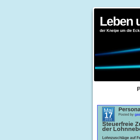
Leben 
der Kneipe um die Eck
P
Persona
Mai
17
Posted by
gas
2010
Steuerfreie 
der Lohnneb
Lohnzuschläge auf Fe