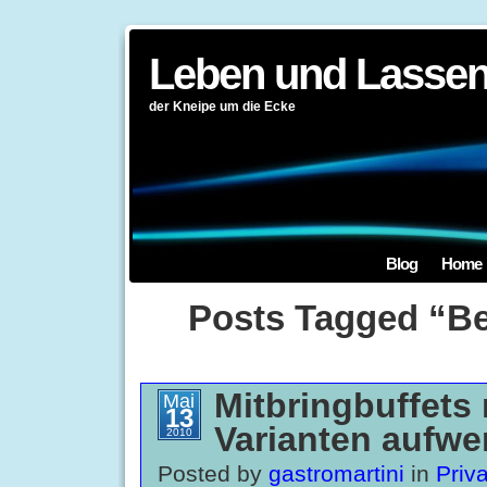
Leben und Lassen
der Kneipe um die Ecke
Blog
Home
Posts Tagged “Be
Mitbringbuffets 
Mai
13
Varianten aufwe
2010
Posted by
gastromartini
in
Priv