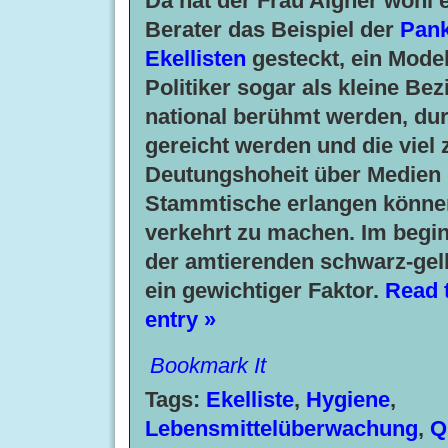
Da hat der Frau Aigner wohl e
Berater das Beispiel der
Pan
Ekellisten
gesteckt, ein Model
Politiker sogar als kleine Bez
national berühmt werden, du
gereicht werden und die viel z
Deutungshoheit über Medien
Stammtische erlangen können
verkehrt zu machen. Im begi
der amtierenden schwarz-gel
ein gewichtiger Faktor.
Read t
entry »
Bookmark It
Tags:
Ekelliste
,
Hygiene
,
Lebensmittelüberwachung
,
Q