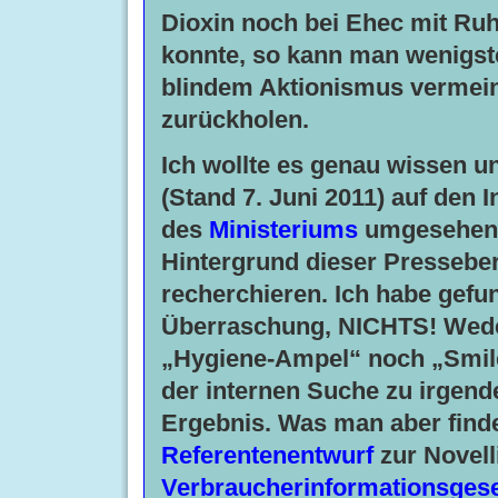
Dioxin noch bei Ehec mit Ru
konnte, so kann man wenigste
blindem Aktionismus vermein
zurückholen.
Ich wollte es genau wissen u
(Stand 7. Juni 2011) auf den I
des
Ministeriums
umgesehen
Hintergrund dieser Presseber
recherchieren.
Ich habe gefu
Überraschung, NICHTS!
Wede
„Hygiene-Ampel“ noch „Smile
der internen Suche zu irgen
Ergebnis. Was man aber findet
Referentenentwurf
zur Novell
Verbraucherinformationsges