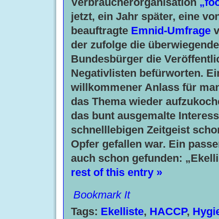
Verbraucherorganisation
„fo
jetzt, ein Jahr später, eine von
beauftragte
Emnid-Umfrage
v
der zufolge die überwiegende
Bundesbürger die Veröffentli
Negativlisten befürworten. Ei
willkommener Anlass für ma
das Thema wieder aufzukoc
das bunt ausgemalte Interes
schnelllebigen Zeitgeist sch
Opfer gefallen war. Ein pass
auch schon gefunden: „Ekell
rest of this entry »
Bookmark It
Tags:
Ekelliste
,
HACCP
,
Hygi