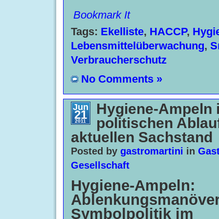
Bookmark It
Tags:
Ekelliste
,
HACCP
,
Hygi
Lebensmittelüberwachung
,
S
Verbraucherschutz
No Comments »
Hygiene-Ampeln 
Jun
21
politischen Ablau
2011
aktuellen Sachstand
Posted by
gastromartini
in
Gast
Gesellschaft
Hygiene-Ampeln:
Ablenkungsmanöver
Symbolpolitik im