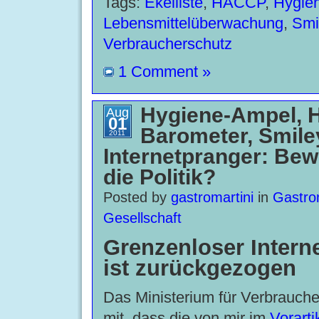
Tags:
Ekelliste
,
HACCP
,
Hygie
Lebensmittelüberwachung
,
Smi
Verbraucherschutz
1 Comment »
Hygiene-Ampel, 
Aug
01
Barometer, Smile
2011
Internetpranger: Bew
die Politik?
Posted by
gastromartini
in
Gastro
Gesellschaft
Grenzenloser Intern
ist zurückgezogen
Das Ministerium für Verbraucher
mit, dass die von mir im
Vorarti