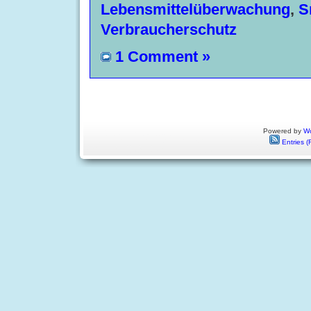
Lebensmittelüberwachung
,
S
Verbraucherschutz
1 Comment »
Powered by
Wo
Entries (