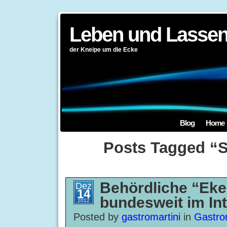
Leben und Lassen
der Kneipe um die Ecke
Blog
Home
Posts Tagged “
Behördliche “Ekel
Dez
14
bundesweit im In
2012
Posted by
gastromartini
in
Gastro