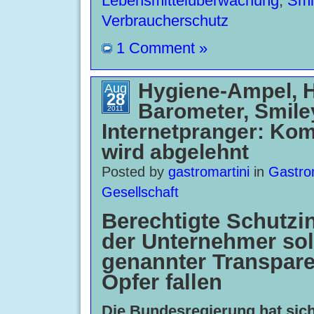
Lebensmittelüberwachung
,
Smi
Verbraucherschutz
1 Comment »
Hygiene-Ampel, 
Aug
28
Barometer, Smile
2011
Internetpranger: Ko
wird abgelehnt
Posted by
gastromartini
in
Gastro
Gesellschaft
Berechtigte Schutzi
der Unternehmer sol
genannter Transpar
Opfer fallen
Die Bundesregierung hat sich