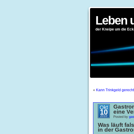
Leben 
der Kneipe um die Eck
«
Kann Trinkgeld gerecht
Gastro
Okt
10
eine V
2010
Posted by
gas
Was läuft fa
in der Gastr