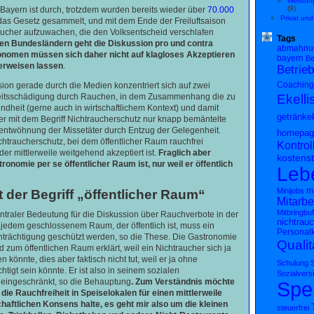
Werbung
(9)
 Bayern ist durch, trotzdem wurden bereits wieder über
70.000
Privat und
as Gesetz gesammelt, und mit dem Ende der Freiluftsaison
ucher aufzuwachen, die den Volksentscheid verschlafen
Tags
en Bundesländern geht die Diskussion pro und contra
abmahnu
onomen müssen sich daher nicht auf klagloses Akzeptieren
bayern
Be
erweisen lassen
.
Betrieb
Coaching
sion gerade durch die Medien konzentriert sich auf zwei
Ekelli
eitsschädigung durch Rauchen, in dem Zusammenhang die zu
dheit (gerne auch in wirtschaftlichem Kontext) und damit
getränke
mit dem Begriff Nichtraucherschutz nur knapp bemäntelte
twöhnung der Missetäter durch Entzug der Gelegenheit.
homepag
chtraucherschutz, bei dem öffentlicher Raum rauchfrei
Kontrol
der mittlerweile weitgehend akzeptiert ist.
Fraglich aber
kostenst
tronomie per se öffentlicher Raum ist, nur weil er öffentlich
Leb
mi
Minijobs
 der Begriff „öffentlicher Raum“
Mitarbe
Mitbringbuf
entraler Bedeutung für die Diskussion über Rauchverbote in der
nichtrau
jedem geschlossenem Raum, der öffentlich ist, muss ein
Personal
nträchtigung geschützt werden, so die These. Die Gastronomie
Qualit
zum öffentlichen Raum erklärt, weil ein Nichtraucher sich ja
 könnte, dies aber faktisch nicht tut, weil er ja ohne
Schulung
S
tigt sein könnte. Er ist also in seinem sozialen
Sozialvers
ingeschränkt, so die Behauptung
. Zum Verständnis möchte
Spe
 die Rauchfreiheit in Speiselokalen für einen mittlerweile
haftlichen Konsens halte, es geht mir also um die kleinen
steuerfrei