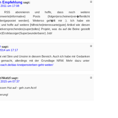
en Empfehlung
sagt:
 2011 um 17:08
 RSS abonnieren und hoffe, dass noch weitere
lesenwerte|informative} Posts {folgen|erscheinen|ver�ffentlicht
erden|gepostet werden}. Weiterso gef�llt mir :). Ich habe ein
nd hoffe auf weitere [hilfreiche|interessante|gute} Artikel wie diesen
ielversprechendes|super|tolles} Projekt, was du auf die Beine gestellt
r|Erstklassiger|Super|wunderbarer} Job!
r
sagt:
2014 um 17:17
 gibt viel Sinn und Unsinn in diesem Bereich. Auch ich habe mir Gedanken
gemacht, allerdings mit der Grundlage NRW. Mehr dazu unter
coach.de/das-kneipensterben-geht-weiter/
chkatzl
sagt:
 2015 um 07:37
assen Hut auf - geh zum Arzt!
erung!