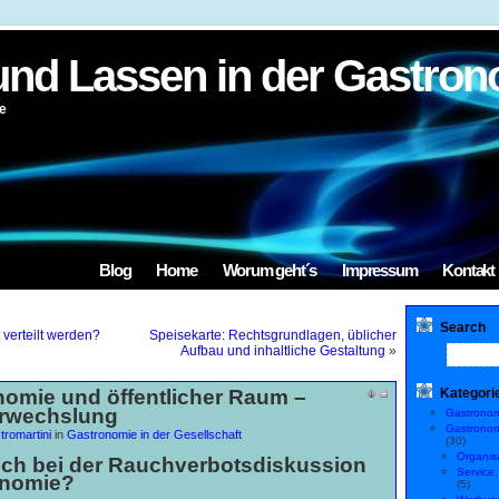
und Lassen in der Gastron
e
Blog
Home
Worum geht´s
Impressum
Kontakt
Search
 verteilt werden?
Speisekarte: Rechtsgrundlagen, üblicher
Aufbau und inhaltliche Gestaltung
»
nomie und öffentlicher Raum –
Kategori
erwechslung
Gastronomi
Gastronom
tromartini
in
Gastronomie in der Gesellschaft
(30)
Organis
lsch bei der Rauchverbotsdiskussion
Service
onomie?
(5)