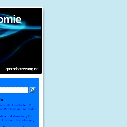
omie
gastrobetreeung.de
en
e in der Gesellschaft
(16)
ie-Probleme und Antworten
ation und Verwaltung
(8)
, Outfit und Gastbetreuung