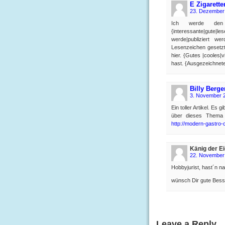
E Zigarett
23. Dezember
Ich werde den
{interessante|gute|
werde|publiziert w
Lesenzeichen gesetzt u
hier. {Gutes |cooles|v
hast. {Ausgezeichnete
Billy Berge
3. November 
Ein toller Artikel. Es
über dieses Thema 
http://modern-gastro-
Känig der Ei
22. November
Hobbyjurist, hast´n n
wünsch Dir gute Bess
Leave a Reply