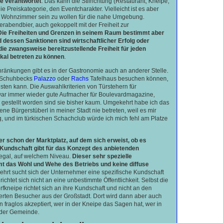
ne verantwortet
. Das kann die Stilrichtung (Restaurant, Kneipe,
ie Preiskategorie, den Eventcharakter. Vielleicht ist es aber
n, Wohnzimmer sein zu wollen für die nahe Umgebung.
ierabendbier, auch gekoppelt mit der Freiheit zur
Die Freiheiten und Grenzen in seinem Raum bestimmt aber
 dessen Sanktionen sind wirtschaftlicher Erfolg oder
die zwangsweise bereitzustellende Freiheit für jeden
okal betreten zu können
.
hränkungen gibt es in der Gastronomie auch an anderer Stelle.
d Schuhbecks
Palazzo
oder
Rachs
Tafelhaus besuchen können,
eisten kann. Die Auswahlkriterien von Türstehern für
war immer wieder gute Aufmacher für Boulevardmagazine,
e gestellt worden sind sie bisher kaum. Umgekehrt habe ich das
ene Bürgerstüberl in meiner Stadt nie betreten, weil es mir
g, und im türkischen Schachclub würde ich mich fehl am Platze
r schon der Marktplatz, auf dem sich erweist, ob es
Kundschaft gibt für das Konzept des anbietenden
 egal, auf welchem Niveau.
Dieser sehr spezielle
t das Wohl und Wehe des Betriebs und keine diffuse
hrt sucht sich der Unternehmer eine spezifische Kundschaft
richtet sich nicht an eine unbestimmte Öffentlichkeit. Selbst die
rfkneipe richtet sich an ihre Kundschaft und nicht an den
ierten Besucher aus der Großstadt. Dort wird dann aber auch
 fraglos akzeptiert, wer in der Kneipe das Sagen hat, wer in
 der Gemeinde.