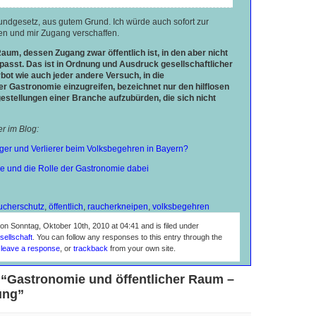
ndgesetz, aus gutem Grund. Ich würde auch sofort zur
n und mir Zugang verschaffen.
aum, dessen Zugang zwar öffentlich ist, in den aber nicht
passt. Das ist in Ordnung und Ausdruck gesellschaftlicher
rbot wie auch jeder andere Versuch, in die
er Gastronomie einzugreifen, bezeichnet nur den hilflosen
estellungen einer Branche aufzubürden, die sich nicht
r im Blog:
ieger und Verlierer beim Volksbegehren in Bayern?
lle und die Rolle der Gastronomie dabei
ucherschutz
,
öffentlich
,
raucherkneipen
,
volksbegehren
on Sonntag, Oktober 10th, 2010 at 04:41 and is filed under
ellschaft
. You can follow any responses to this entry through the
n
leave a response
, or
trackback
from your own site.
 “Gastronomie und öffentlicher Raum –
ung”