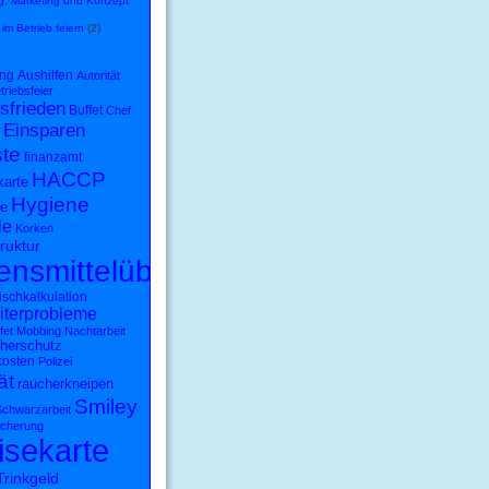
, Marketing und Konzept
 im Betrieb feiern
(2)
ng
Aushilfen
Autorität
triebsfeier
sfrieden
Buffet
Chef
Einsparen
ste
finanzamt
HACCP
karte
Hygiene
e
le
Korken
ruktur
ensmittelüberwachung
schkalkulation
iterprobleme
fet
Mobbing
Nachtarbeit
cherschutz
kosten
Polizei
ät
raucherkneipen
Smiley
chwarzarbeit
icherung
isekarte
Trinkgeld