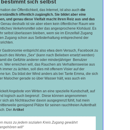
bestimmt sich selbst
ation der Öffentlichkeit, das Internet, ist also auch
die
ständlich öffentlich zugänglich. Sie bildet aber eine
hen, und genau diese Vielfalt macht ihren Reiz aus und das
. Genau deshalb ist sie aber eben kein öffentlicher Raum wie
entliches Verkehrsmittel oder das angesprochene Klohäusl. Es
hr selbst überlassen bleiben, wem sie im Einzelfall Zugang
sen Zugang schon aus Selbsterhaltung entsprechend der
srichten.
r Gastronomie entspricht also etwa dem Versuch, Facebook zu
rauch des Wortes „Sex“ (kann nach Belieben ersetzt werden)
damit die Gefühle anderer oder minderjähriger Benutzer
en. Wer erreichen will, das Rauchen als Verhaltensweise aus
immer zu ächten, soll dies mit offenem Visier auf der
ene tun. Da bläst der Wind anders als bei Tante Emma, die sich
rer Malocher gerade so über Wasser hält, was auch ein
ckelt Angebote von Wirten an eine spezielle Kundschaft, auf
ig und logisch auch begrenzt . Diese können angenommen
 sich als Nichtraucher davon ausgegrenzt fühlt, hat mein
ittlerweile genügend Plätze für seinen rauchfreien Aufenthalt
sch. Der
Artikel
 muss zu jedem sozialen Kreis Zugang gewährt
angehören will“