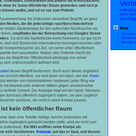
 Trinkhallen, Diskotheken und andere Nicht-Restaurants.
Verb
ch ohne ihr Zutun öffentlicher Raum geworden, weil sich ja
volksbeg
 können wollte, und sei es nur zum Pinkeln
.
Wein
Wein
Zuschläg
m Zusammenhang die Diskussion desselben Begriffs an ganz
ben Medien, die die jederzeitige rauchbeschwerdefreie
Meta
er letzten Säuferkneipe für den aufrechten Nichtraucher als
 feiern,
empfinden bei der Betrachtung von Googles Street-
Anmelden
nders
. Da wird die Gartenhecke eines Anwesens zur gar nicht
WordPres
Mandigo 
che, weil sich Einbrecher Informationen besorgen könnten oder
mte Kneipenbesucher als Ziel, um seine unter öffentlichem
garette dort auszutreten. Neben aller Polemik macht die
ass der Begriff der Öffentlichkeit abhängig von seiner
 sehr unterschiedlich definiert wird.
utiert
diesen Begriff kontrovers. Doch auch dieser angeblich
e ist nicht öffentlich, nur weil jeder rein kann, der will.
Foren
nd werden von Administratoren moderiert, jeder Blog wie
ich mit Aksimet oder anderen Mitteln gegen unerwünschte
lzu befreite Umwelt. Die Analogie liegt auf der Hand: Genauso
eipe durchaus öffentlich zugänglich haben, sie aber zugleich
sucher schützen, die nicht in seine Kneipe passen.
ist kein öffentlicher Raum
mie über eine Toilette verfügt, welche jedermann mit
nis zugänglich gemacht werden sollte, wird sie nicht zum
 für jedermann.
Ein Wirt eröffnet seine Kneipe als
nem sehr bestimmten
Konzept
, auf das er baut, und dessen