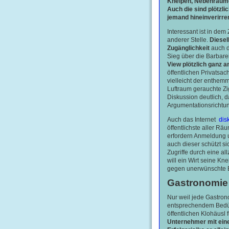
Kneipen, Nebenräume,
Auch die sind plötzli
jemand hineinverirren
Interessant ist in de
anderer Stelle.
Diesel
Zugänglichkeit
auch d
Sieg über die Barbarei
View plötzlich ganz a
öffentlichen Privatsa
vielleicht der enthem
Luftraum gerauchte Zi
Diskussion deutlich, d
Argumentationsrichtung
Auch das Internet
disk
öffentlichste aller Räum
erfordern Anmeldung u
auch dieser schützt s
Zugriffe durch eine al
will ein Wirt seine Kn
gegen unerwünschte Be
Gastronomie 
Nur weil jede Gastrono
entsprechendem Bedürf
öffentlichen Klohäusl
Unternehmer mit ei