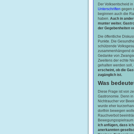
Der Volksentscheid in
Unterschriften
gegen d
beginnen auch die Ra
haben.
Auch in ander
munter weiter. Gastr
der Gegebenheiten v
Die öffentliche Diskus
Punkte. Die Gesundh
schützende Volksgesun
zusammenhängend der 
Gedanke von Zwangsen
Zweitens der echte Ni
gehalten werden soll, 
erscheint, ob die Gas
zugänglich ist.
Was bedeutet
Diese Frage ist von z
Gastronomie. Denn in 
Nichtraucher vor Beei
wurde eher kurzerhand 
dorthin bewegen wollen
Rauchverbot beeinträch
Bewegungsspielraum e
ich anfügen, dass ich
anerkannten gesellsc