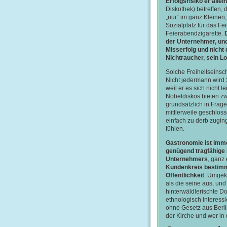
Erfolgsrisiko er allei
Diskothek) betreffen, d
„nur“ im ganz Kleine
Sozialplatz für das Fe
Feierabendzigarette.
der Unternehmer, und
Misserfolg und nicht 
Nichtraucher, sein L
Solche Freiheitseinsc
Nicht jedermann wir
weil er es sich nicht l
Nobeldiskos bieten z
grundsätzlich in Frag
mittlerweile geschloss
einfach zu derb zugin
fühlen.
Gastronomie ist imme
genügend tragfähige 
Unternehmers
, ganz
Kundenkreis bestimm
Öffentlichkeit
. Umgeke
als die seine aus, und 
hinterwäldlerischte Do
ethnologisch interess
ohne Gesetz aus Berlin
der Kirche und wer in