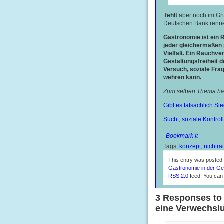
fehlt
aber noch im Gru
Deutschen Bank renne
Gastronomie ist ein R
jeder gleichermaßen 
Vielfalt. Ein Rauchve
Gestaltungsfreiheit d
Versuch, soziale Frag
wehren kann.
Zum selben Thema hie
Gibt es tatsächlich S
Sucht, soziale Kontro
Bookmark It
Tags:
konzept
,
nichtra
This entry was posted 
Gastronomie in der Ges
RSS 2.0
feed. You ca
3 Responses to
eine Verwechsl