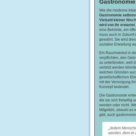
Gastronomie 
Wie die moderne Inkarn
Gastronomie selbstver
Vielzahl kleiner Nisc
wird von ihr erwartet
eine Behörde, ein öff
muss auch in Zukunft i
gewährt. Sie wird die
sozialen Erwartung au
Ein Rauchverbot in de
verpflichten, den Geb
zu unterbinden, weil 
verletzt werden könnt
welchen Gründen auch 
gesellschaftlichen Eb
mit der Versorgung ih
Konzept bedeutet.
Die Gastronomie entwi
die sie sich freiwill
werden oder nicht. Wer
Mitgefühl, obwohl es m
gibt, auch gastronomi
„Jedem Menschen
werden, dem er 