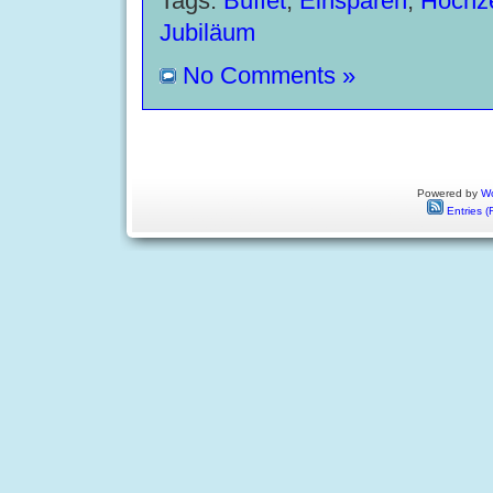
Tags:
Buffet
,
Einsparen
,
Hochze
Jubiläum
No Comments »
Powered by
Wo
Entries (