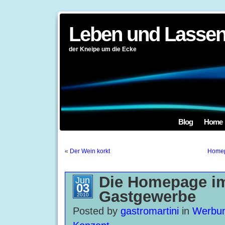
Leben und Lassen
der Kneipe um die Ecke
Blog
Home
«
Der Wein korkt
Homep
Die Homepage i
Jun
03
Gastgewerbe
2010
Posted by
gastromartini
in
Werbun